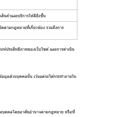
นค้าและบริการให้ดียิ่งขึ้น
ดตามกฎหมายที่เกี่ยวข้อง รวมถึงการ
ราะห์ประสิทธิภาพของเว็บไซต์ และการดำเนิน
อมูลส่วนบุคคลนั้น เว้นแต่จะได้กระทำภายใน
ลส่วนบุคคลโดยอาศัยอำนาจตามกฎหมาย หรือที่