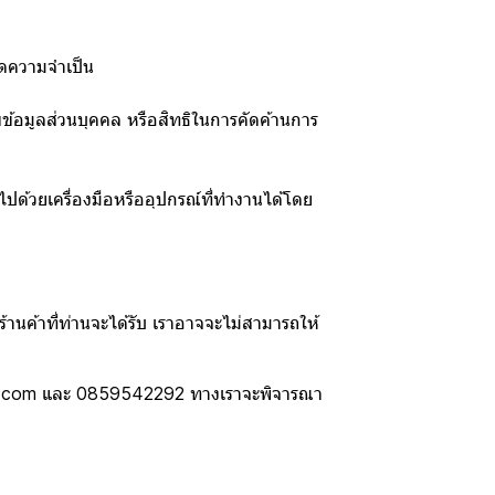
หมดความจำเป็น
ขข้อมูลส่วนบุคคล หรือสิทธิในการคัดค้านการ
วไปด้วยเครื่องมือหรืออุปกรณ์ที่ทำงานได้โดย
านค้าที่ท่านจะได้รับ เราอาจจะไม่สามารถให้
tory.com และ 0859542292 ทางเราจะพิจารณา