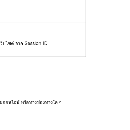
เว็บไซต์ จาก Session ID
คมออนไลน์ หรือทางช่องทางใด ๆ