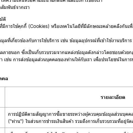
ให้ความเห็นหรือคำแนะนำแก่สินค้าและบริการของเรา
สัมพันธ์จากเรา
ัติ
มีการใช้คุกกี้ (Cookies) หรือเทคโนโลยีที่มีลักษณะคล้ายคลึงกันเพื
ลที่เกี่ยวข้องกับการใช้บริการ เช่น ข้อมูลอุปกรณ์ที่เข้าใช้งานบร
ภายนอก ซึ่งเป็นเก็บรวบรวมจากแหล่งข้อมูลดังกล่าวโดยชอบด้วยก
รา เช่น การส่งข้อมูลส่วนบุคคลของท่านให้กับเรา เพื่อประโยชน์ในกา
ุคคล
รายละเอียด
การปฏิบัติตามสัญญาการซื้อขายระหว่างผู้ควบคุมข้อมูลส่วนบุคคล
("ท่าน") ในส่วนการชำระเงินสินค้า รวมถึงการเก็บรวบรวมที่อยู่จัด