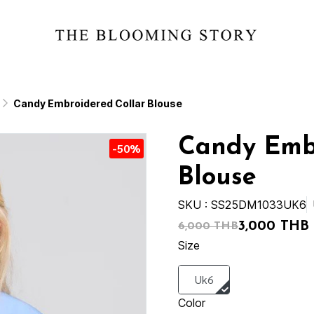
Candy Embroidered Collar Blouse
Candy Embr
-50%
Blouse
SKU : SS25DM1033UK6
3,000 THB
6,000 THB
Size
Uk6
Color