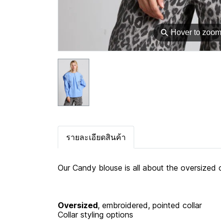
⚲
Hover to zoo
รายละเอียดสินค้า
Our Candy blouse is all about the oversized c
Oversized
, embroidered, pointed collar
Collar styling options