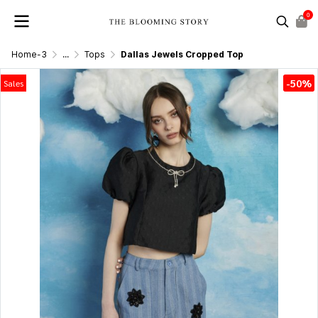
0
Home-3
...
Tops
Dallas Jewels Cropped Top
-50%
Sales