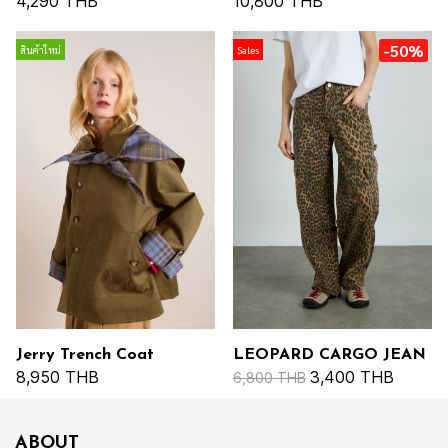
4,290 THB
10,800 THB
-50%
สินค้าใหม่
Sales
Jerry Trench Coat
LEOPARD CARGO JEAN
8,950 THB
3,400 THB
6,800 THB
ABOUT