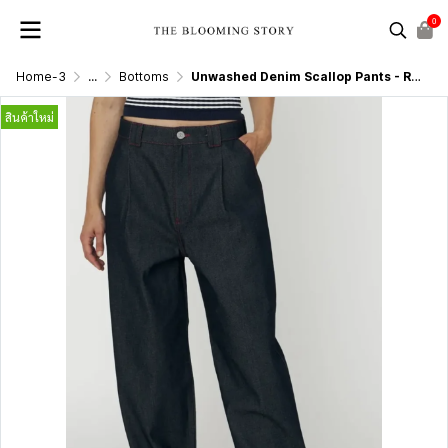
0
Home-3
...
Bottoms
Unwashed Denim Scallop Pants - Raw Denim
สินค้าใหม่