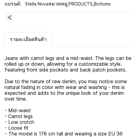
แบรนด์:
หมวดหมู่:
Stella Nova
PRODUCTS
,
Bottoms
แชร์
รายละเอียดสินค้า
Jeans with carrot legs and a mid-waist. The legs can be
rolled up or down, allowing for a customizable style.
Featuring front side pockets and back patch pockets.
Due to the nature of raw denim, you may notice some
natural fading in color with wear and washing - this is
expected and adds to the unique look of your denim
over time.
- Mid-waist
- Carrot legs
- Low crotch
- Loose fit
- The model is 176 cm tall and wearing a size EU 36