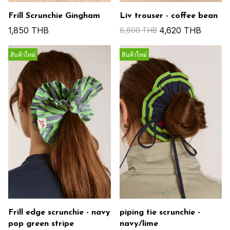
Frill Scrunchie Gingham
Liv trouser - coffee bean
1,850 THB
4,620 THB
6,600 THB
สินค้าใหม่
สินค้าใหม่
Frill edge scrunchie - navy
piping tie scrunchie -
pop green stripe
navy/lime