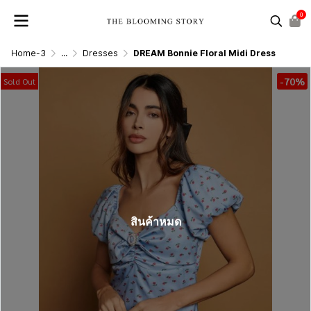
0
Home-3
...
Dresses
DREAM Bonnie Floral Midi Dress
-70%
Sold Out
สินค้าหมด