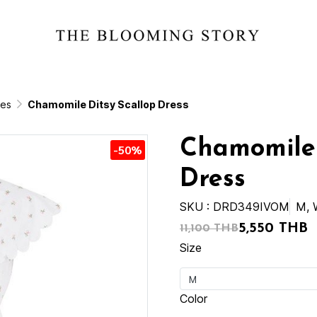
ses
Chamomile Ditsy Scallop Dress
Chamomile 
-50%
Dress
SKU : DRD349IVOM
M, 
5,550 THB
11,100 THB
Size
M
Color