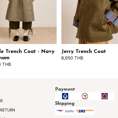
le Trench Coat - Navy
Jerry Trench Coat
ham
8,950 THB
0 THB
Payment
ER
Shipping
 RETURN