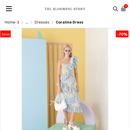
0
Home-3
...
Dresses
Coraline Dress
-70%
Sales