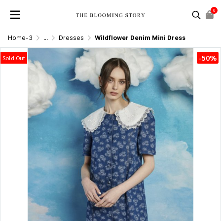
0
Home-3
...
Dresses
Wildflower Denim Mini Dress
-50%
Sold Out