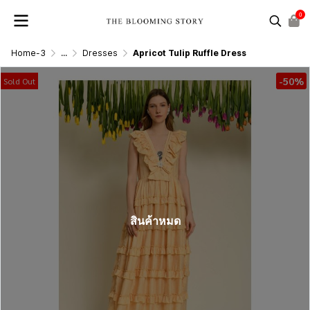
0
Home-3
...
Dresses
Apricot Tulip Ruffle Dress
-50%
Sold Out
สินค้าหมด