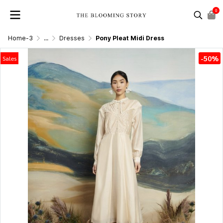
0
Home-3
...
Dresses
Pony Pleat Midi Dress
-50%
Sales