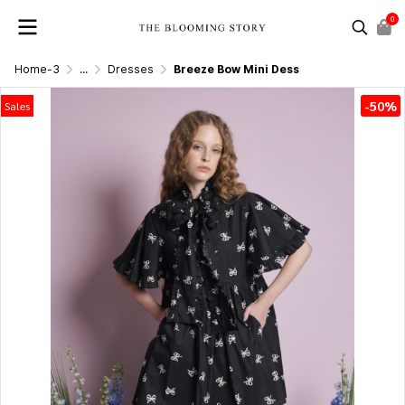
0
Home-3
...
Dresses
Breeze Bow Mini Dess
-50%
Sales